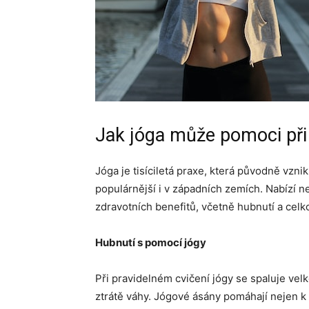
Jak jóga může pomoci při 
Jóga je tisíciletá praxe, která původně vznik
populárnější i v západních zemích. Nabízí n
zdravotních benefitů, včetně hubnutí a celk
Hubnutí s pomocí jógy
Při pravidelném cvičení jógy se spaluje velk
ztrátě váhy. Jógové ásány pomáhají nejen k