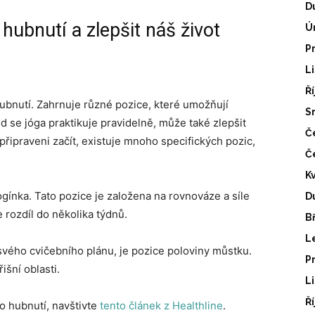
D
hubnutí a zlepšit náš život
Ú
P
L
Ř
ubnutí. Zahrnuje různé pozice, které umožňují
S
 se jóga praktikuje pravidelně, může také zlepšit
Č
 připraveni začít, existuje mnoho specifických pozic,
Č
K
ogínka. Tato pozice je založena na rovnováze a síle
D
 rozdíl do několika týdnů.
B
L
 svého cvičebního plánu, je pozice poloviny můstku.
P
išní oblasti.
L
Ř
o hubnutí, navštivte
tento článek z Healthline
.