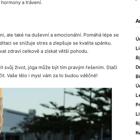
í hormony a trávení.
A
i, ale také na duševní a emocionální. Pomáhá lépe se
Ú
ditaci se snižuje stres a zlepšuje se kvalita spánku.
L
at zdraví celkově a získat větší pohodu.
Ř
t svůj život, jóga může být tím pravým řešením. Stačí
D
vičit. Vaše tělo i mysl vám za to budou vděčné!
B
Ú
L
P
L
Ř
K