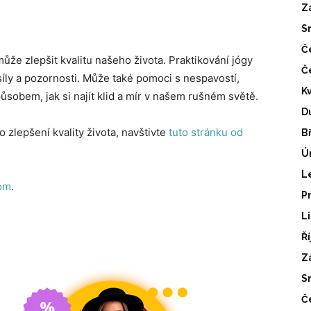
Z
S
Č
ůže zlepšit kvalitu našeho života. Praktikování jógy
Č
 síly a pozornosti. Může také pomoci s nespavostí,
K
sobem, jak si najít klid a mír v našem rušném světě.
D
 zlepšení kvality života, navštivte
tuto stránku od
B
Ú
L
om
.
P
L
Ř
Z
S
Č