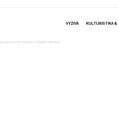
VÝŽIVA
KULTURISTIKA &
že pomoci při hubnutí a zlepšit náš život