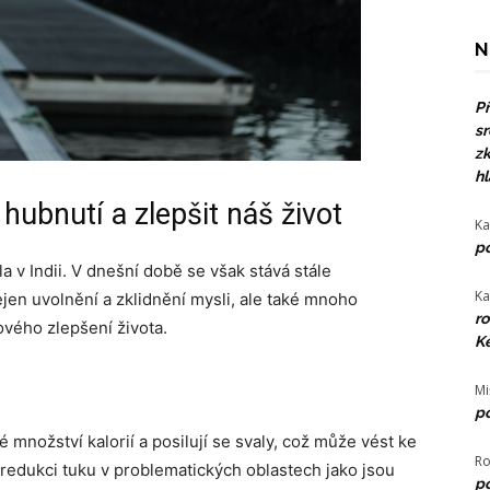
N
Př
sr
zk
hl
hubnutí a zlepšit náš život
Ka
po
la v Indii. V dnešní době se však stává stále
Ka
ejen uvolnění a zklidnění mysli, ale také mnoho
ro
ového zlepšení života.
Ke
Mi
po
é množství kalorií a posilují se svaly, což může vést ke
Ro
 redukci tuku v problematických oblastech jako jsou
po