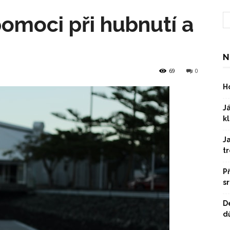
omoci při hubnutí a
N
69
0
Ho
Já
kl
J
t
P
s
D
dů