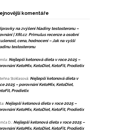
ejnovější komentáře
ípravky na zvýšení hladiny testosteronu –
ovnání | Xfit.cz
:
Primulus recenze a osobní
ušenost, cena, hodnocení – Jak na vyšší
adinu testosteronu
mila
:
Nejlepší ketonová dieta v roce 2025 –
rovnání KetoMix, KetoDiet, KetoFit, Prodietix
teřina Stoklasová
:
Nejlepší ketonová dieta v
ce 2025 – porovnání KetoMix, KetoDiet,
toFit, Prodietix
ša
:
Nejlepší ketonová dieta v roce 2025 –
rovnání KetoMix, KetoDiet, KetoFit, Prodietix
mča D.
:
Nejlepší ketonová dieta v roce 2025 –
rovnání KetoMix, KetoDiet, KetoFit, Prodietix