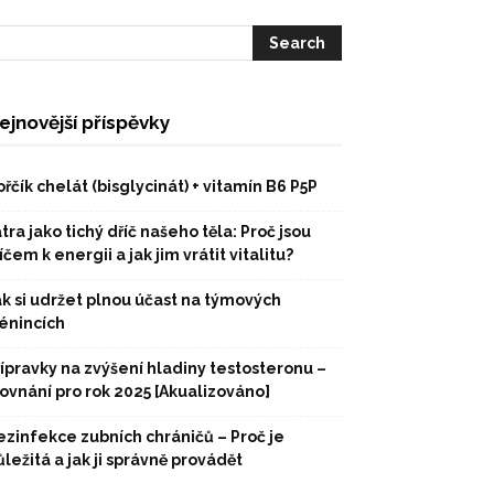
ejnovější příspěvky
řčík chelát (bisglycinát) + vitamín B6 P5P
tra jako tichý dříč našeho těla: Proč jsou
íčem k energii a jak jim vrátit vitalitu?
ak si udržet plnou účast na týmových
rénincích
řípravky na zvýšení hladiny testosteronu –
rovnání pro rok 2025 [Akualizováno]
ezinfekce zubních chráničů – Proč je
ležitá a jak ji správně provádět