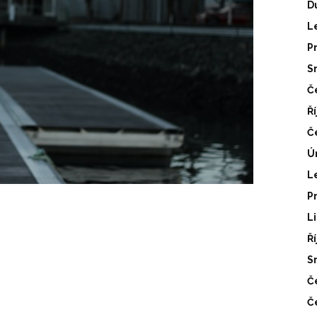
D
L
P
S
Č
Ř
Č
Ú
L
P
L
Ř
S
Č
Č