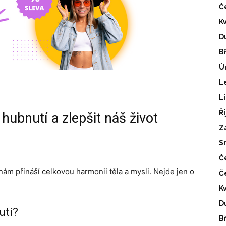
Č
K
D
B
Ú
L
L
Ř
hubnutí a zlepšit náš život
Z
S
Č
 nám přináší celkovou harmonii těla a mysli. Nejde jen o
Č
K
D
utí?
B