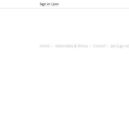
Sign in / Join
Xfit.cz
Home
Kulturistika & fitness
Cvičení
Jak jóga mů