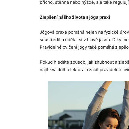
břicho, stehna nebo hýždě, ale také reguluj
Zlepšení nášho života s jóga praxí
Jógová praxe pomáhá nejen na fyzické úrovn
soustředit a udělat si v hlavě jasno. Díky me
Pravidelné cvičení jógy také pomáhá zlepšov
Pokud hledáte způsob, jak zhubnout a zlepši
najít kvalitního lektora a začít pravidelně c