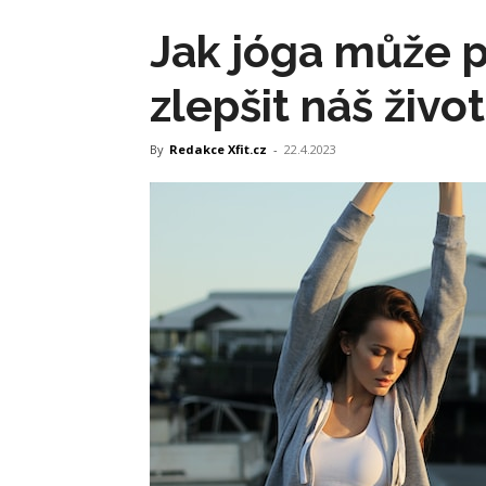
Jak jóga může p
zlepšit náš život
By
Redakce Xfit.cz
-
22.4.2023