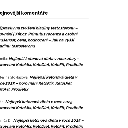
ejnovější komentáře
ípravky na zvýšení hladiny testosteronu –
ovnání | Xfit.cz
:
Primulus recenze a osobní
ušenost, cena, hodnocení – Jak na vyšší
adinu testosteronu
mila
:
Nejlepší ketonová dieta v roce 2025 –
rovnání KetoMix, KetoDiet, KetoFit, Prodietix
teřina Stoklasová
:
Nejlepší ketonová dieta v
ce 2025 – porovnání KetoMix, KetoDiet,
toFit, Prodietix
ša
:
Nejlepší ketonová dieta v roce 2025 –
rovnání KetoMix, KetoDiet, KetoFit, Prodietix
mča D.
:
Nejlepší ketonová dieta v roce 2025 –
rovnání KetoMix, KetoDiet, KetoFit, Prodietix