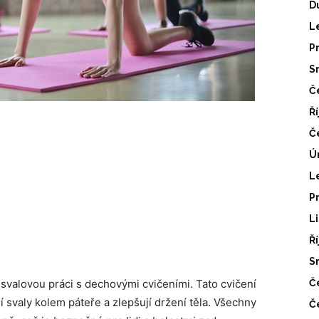
D
L
P
S
Č
Ř
Č
Ú
L
P
L
Ř
S
 svalovou práci s dechovými cvičeními. Tato cvičení
Č
í svaly kolem páteře a zlepšují držení těla. Všechny
Č