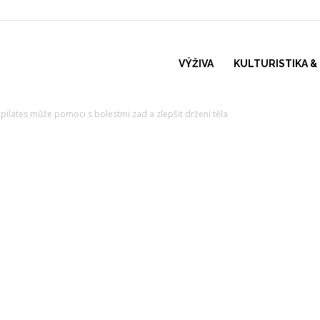
VÝŽIVA
KULTURISTIKA &
pilates může pomoci s bolestmi zad a zlepšit držení těla