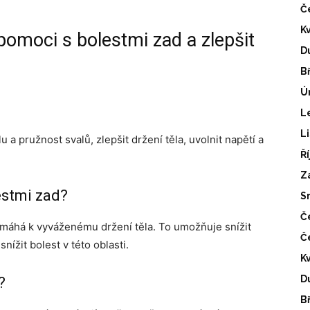
Č
K
omoci s bolestmi zad a zlepšit
D
B
Ú
L
L
lu a pružnost svalů, zlepšit držení těla, uvolnit napětí a
Ř
Z
estmi zad?
S
Č
pomáhá k vyváženému držení těla. To umožňuje snížit
Č
ížit bolest v této oblasti.
K
D
?
B