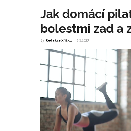
Jak domácí pil
bolestmi zad a z
By
Redakce Xfit.cz
-
6.5.2023