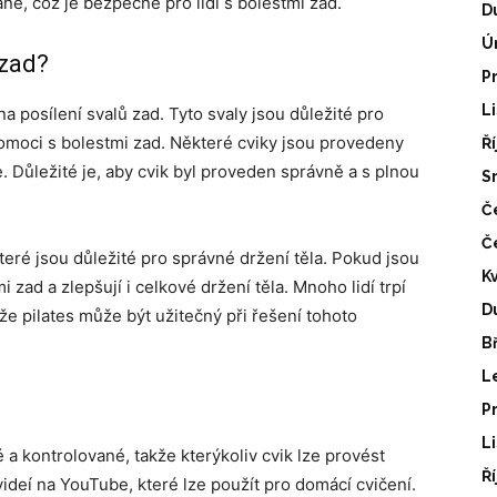
ě, což je bezpečné pro lidi s bolestmi zad.
D
Ú
 zad?
P
L
a posílení svalů zad. Tyto svaly jsou důležité pro
pomoci s bolestmi zad. Některé cviky jsou provedeny
Ř
je. Důležité je, aby cvik byl proveden správně a s plnou
S
Č
Č
teré jsou důležité pro správné držení těla. Pokud jsou
K
 zad a zlepšují i celkové držení těla. Mnoho lidí trpí
D
že pilates může být užitečný při řešení tohoto
B
L
P
L
é a kontrolované, takže kterýkoliv cvik lze provést
Ř
deí na YouTube, které lze použít pro domácí cvičení.