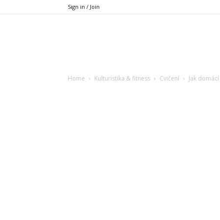
Sign in / Join
Xfit.cz
Home
Kulturistika & fitness
Cvičení
Jak domácí 