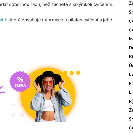
Z
hledat odbornou radu, než začnete s jakýmkoli cvičením.
S
alth
, která obsahuje informace o pilates cvičení a jeho
Č
Č
K
D
B
Ú
L
P
L
Ř
Z
S
Č