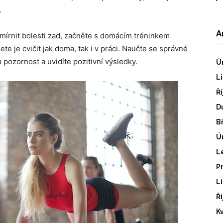
.
A
zmírnit bolesti zad, začněte s domácím tréninkem
te je cvičit jak doma, tak i v práci. Naučte se správné
u pozornost a uvidíte pozitivní výsledky.
Ú
L
Ř
D
B
Ú
L
P
L
Ř
K