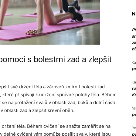
N
Př
sr
zk
hl
omoci s bolestmi zad a zlepšit
Ka
po
Ka
šit své držení těla a zároveň zmírnit bolesti zad.
ro
ů, které přispívají k udržení správné polohy těla. Během
Ke
se na protažení svalů v oblasti zad, boků a dolní části
Mi
 oblasti zad a zlepšit krevní oběh.
po
 držení těla. Během cvičení se snažte zaměřit se na
Ro
idelné cvičení vám pomůže posílit svaly, které jsou
po