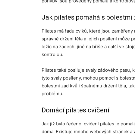
pohyby jsou provedeny pomalu a kontrolovan
Jak pilates pomáhá s bolestmi
Pilates má řadu cviků, které jsou zaměřeny n
správné držení těla a jejich posílení může 
ležíc na zádech, jiné na břiše a další ve sto
kontrolou.
Pilates také posiluje svaly zádového pasu, k
tyto svaly posíleny, mohou pomoci s bolestmi
bolestmi zad kvůli špatnému držení těla, tak
problému.
Domácí pilates cvičení
Jak již bylo řečeno, cvičení pilates je pomal
doma. Existuje mnoho webových stránek a vi