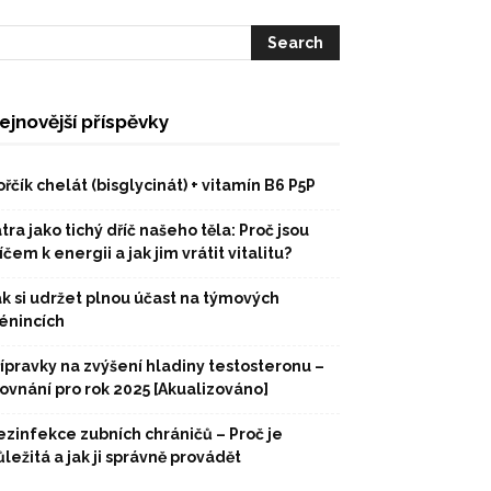
ejnovější příspěvky
řčík chelát (bisglycinát) + vitamín B6 P5P
tra jako tichý dříč našeho těla: Proč jsou
íčem k energii a jak jim vrátit vitalitu?
ak si udržet plnou účast na týmových
rénincích
řípravky na zvýšení hladiny testosteronu –
rovnání pro rok 2025 [Akualizováno]
ezinfekce zubních chráničů – Proč je
ležitá a jak ji správně provádět