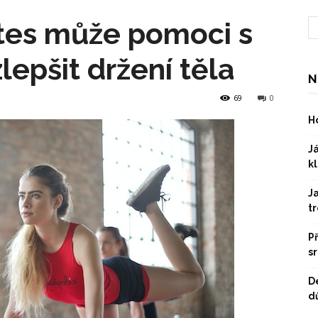
ates může pomoci s
lepšit držení těla
N
69
0
Ho
Já
kl
J
t
P
s
D
dů