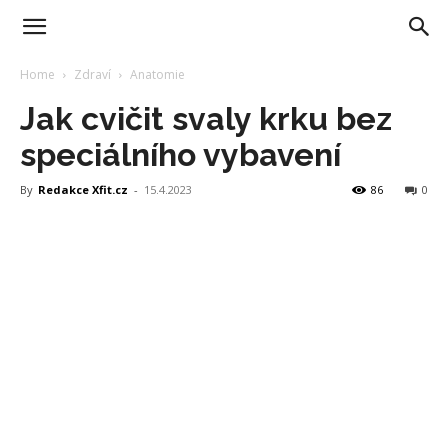
Home
Zdraví
Anatomie
Jak cvičit svaly krku bez
speciálního vybavení
By
Redakce Xfit.cz
-
15.4.2023
86
0