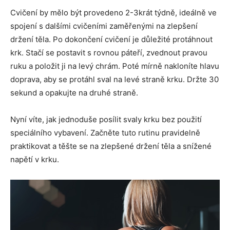
Cvičení by mělo být provedeno 2-3krát týdně, ideálně ve
spojení s dalšími cvičeními zaměřenými na zlepšení
držení těla. Po dokončení cvičení je důležité protáhnout
krk. Stačí se postavit s rovnou páteří, zvednout pravou
ruku a položit ji na levý chrám. Poté mírně nakloníte hlavu
doprava, aby se protáhl sval na levé straně krku. Držte 30
sekund a opakujte na druhé straně.
Nyní víte, jak jednoduše posílit svaly krku bez použití
speciálního vybavení. Začněte tuto rutinu pravidelně
praktikovat a těšte se na zlepšené držení těla a snížené
napětí v krku.