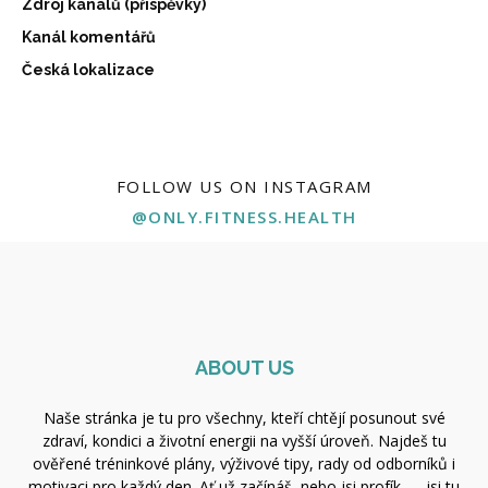
Zdroj kanálů (příspěvky)
Kanál komentářů
Česká lokalizace
FOLLOW US ON INSTAGRAM
@ONLY.FITNESS.HEALTH
ABOUT US
Naše stránka je tu pro všechny, kteří chtějí posunout své
zdraví, kondici a životní energii na vyšší úroveň. Najdeš tu
ověřené tréninkové plány, výživové tipy, rady od odborníků i
motivaci pro každý den. Ať už začínáš, nebo jsi profík — jsi tu