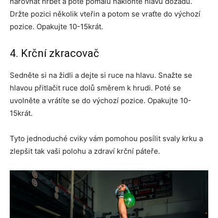
narovnat hřbet a poté pomalu nakloňte hlavu dozadu.
Držte pozici několik vteřin a potom se vraťte do výchozí
pozice. Opakujte 10-15krát.
4. Krční zkracovač
Sedněte si na židli a dejte si ruce na hlavu. Snažte se
hlavou přitlačit ruce dolů směrem k hrudi. Poté se
uvolněte a vrátíte se do výchozí pozice. Opakujte 10-
15krát.
Tyto jednoduché cviky vám pomohou posílit svaly krku a
zlepšit tak vaši polohu a zdraví krční páteře.