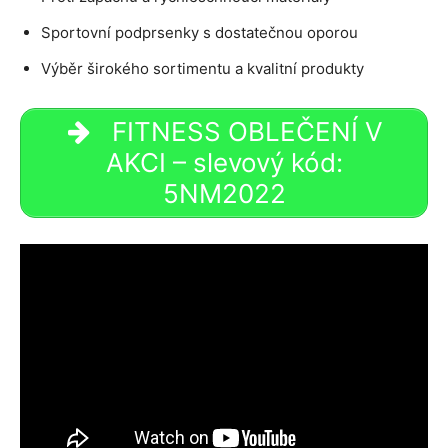
Sportovní podprsenky s dostatečnou oporou
Výběr širokého sortimentu a kvalitní produkty
FITNESS OBLEČENÍ V
AKCI – slevový kód:
5NM2022