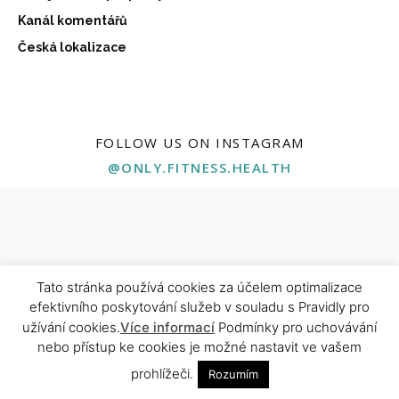
Kanál komentářů
Česká lokalizace
FOLLOW US ON INSTAGRAM
@ONLY.FITNESS.HEALTH
Tato stránka používá cookies za účelem optimalizace
ABOUT US
efektivního poskytování služeb v souladu s Pravidly pro
užívání cookies.
Více informací
Podmínky pro uchovávání
Naše stránka je tu pro všechny, kteří chtějí posunout své
nebo přístup ke cookies je možné nastavit ve vašem
zdraví, kondici a životní energii na vyšší úroveň. Najdeš tu
ověřené tréninkové plány, výživové tipy, rady od odborníků i
prohlížeči.
Rozumím
motivaci pro každý den. Ať už začínáš, nebo jsi profík — jsi tu