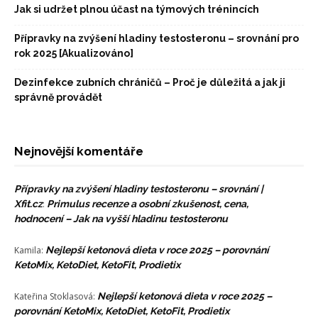
Jak si udržet plnou účast na týmových trénincích
Přípravky na zvýšení hladiny testosteronu – srovnání pro
rok 2025 [Akualizováno]
Dezinfekce zubních chráničů – Proč je důležitá a jak ji
správně provádět
Nejnovější komentáře
Přípravky na zvýšení hladiny testosteronu – srovnání |
Xfit.cz
:
Primulus recenze a osobní zkušenost, cena,
hodnocení – Jak na vyšší hladinu testosteronu
Kamila
:
Nejlepší ketonová dieta v roce 2025 – porovnání
KetoMix, KetoDiet, KetoFit, Prodietix
Kateřina Stoklasová
:
Nejlepší ketonová dieta v roce 2025 –
porovnání KetoMix, KetoDiet, KetoFit, Prodietix