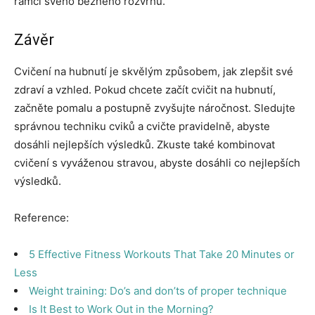
rámci svého běžného rozvrhu.
Závěr
Cvičení na hubnutí je skvělým způsobem, jak zlepšit své
zdraví a vzhled. Pokud chcete začít cvičit na hubnutí,
začněte pomalu a postupně zvyšujte náročnost. Sledujte
správnou techniku cviků a cvičte pravidelně, abyste
dosáhli nejlepších výsledků. Zkuste také kombinovat
cvičení s vyváženou stravou, abyste dosáhli co nejlepších
výsledků.
Reference:
5 Effective Fitness Workouts That Take 20 Minutes or
Less
Weight training: Do’s and don’ts of proper technique
Is It Best to Work Out in the Morning?