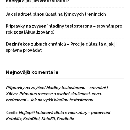
energii a jak jim vrátit vitalitu?
Jak si udržet plnou účast na týmových trénincích
Přípravky na zvýšení hladiny testosteronu – srovnání pro
rok 2025 [Akualizováno]
Dezinfekce zubních chráničů – Proč je důležitá a jak ji
správně provádět
Nejnovější komentáře
Přípravky na zvýšení hladiny testosteronu – srovnání |
Xfit.cz
:
Primulus recenze a osobní zkušenost, cena,
hodnocení – Jak na vyšší hladinu testosteronu
Kamila
:
Nejlepší ketonová dieta v roce 2025 – porovnání
KetoMix, KetoDiet, KetoFit, Prodietix