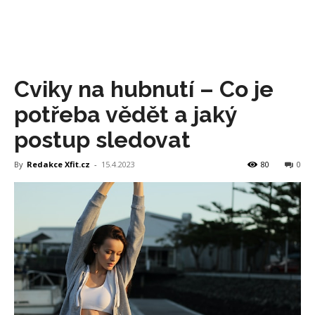
Cviky na hubnutí – Co je
potřeba vědět a jaký
postup sledovat
By
Redakce Xfit.cz
-
15.4.2023
80
0