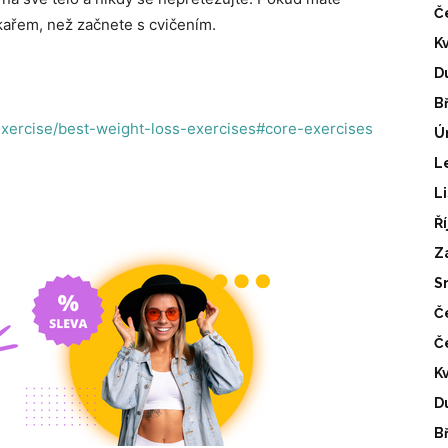
Č
kařem, než začnete s cvičením.
K
D
B
-exercise/best-weight-loss-exercises#core-exercises
Ú
L
L
Ř
Z
S
Č
Č
K
D
B