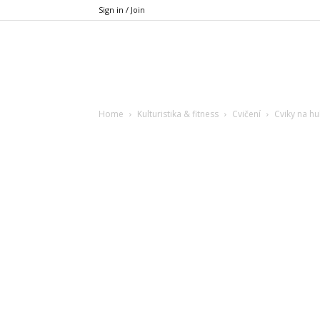
Sign in / Join
Xfit.cz
Home
Kulturistika & fitness
Cvičení
Cviky na hu