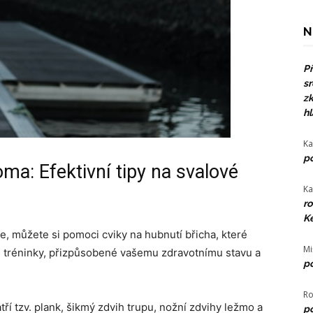
N
Př
sr
zk
hl
Ka
po
ma: Efektivní tipy na svalové
Ka
ro
Ke
, můžete si pomoci cviky na hubnutí břicha, které
Mi
 tréninky, přizpůsobené vašemu zdravotnímu stavu a
po
Ro
tří tzv. plank, šikmý zdvih trupu, nožní zdvihy ležmo a
po