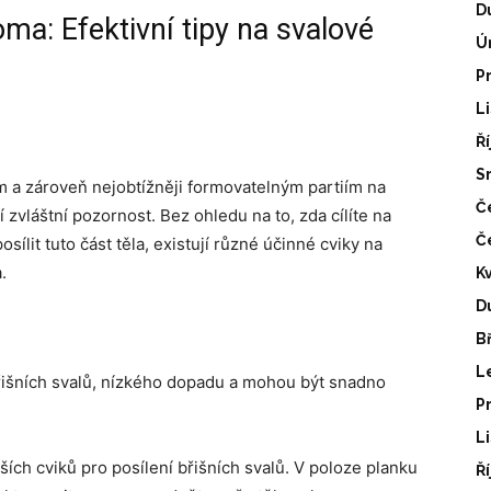
D
ma: Efektivní tipy na svalové
Ú
P
L
Ř
S
m a zároveň nejobtížněji formovatelným partiím na
Č
í zvláštní pozornost. Bez ohledu na to, zda cílíte na
Č
sílit tuto část těla, existují různé účinné cviky na
.
K
D
B
L
břišních svalů, nízkého dopadu a mohou být snadno
P
L
ších cviků pro posílení břišních svalů. V poloze planku
Ř