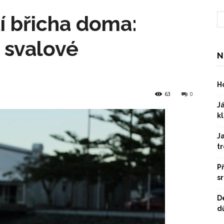
í břicha doma:
a svalové
N
Ho
63
0
Já
kl
J
t
P
s
D
dů