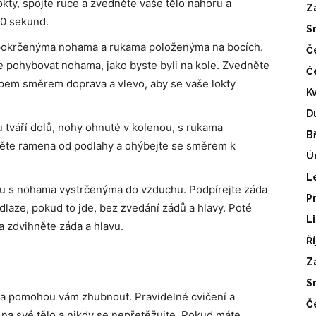
lokty, spojte ruce a zvedněte vaše tělo nahoru a
Z
60 sekund.
S
 pokrčenýma nohama a rukama položenýma na bocích.
Č
 pohybovat nohama, jako byste byli na kole. Zvedněte
Č
upem směrem doprava a vlevo, aby se vaše lokty
K
D
 tváří dolů, nohy ohnuté v kolenou, s rukama
B
ěte ramena od podlahy a ohýbejte se směrem k
Ú
L
hu s nohama vystrčenýma do vzduchu. Podpírejte záda
P
laze, pokud to jde, bez zvedání zádů a hlavy. Poté
L
 zdvihněte záda a hlavu.
Ř
Z
S
y a pomohou vám zhubnout. Pravidelné cvičení a
Č
 na své tělo a nikdy se nepřetěžujte. Pokud máte