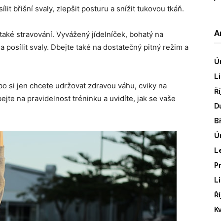
t břišní svaly, zlepšit posturu a snížit tukovou tkáň.
A
aké stravování. Vyvážený jídelníček, bohatý na
 posílit svaly. Dbejte také na dostatečný pitný režim a
Ú
L
o si jen chcete udržovat zdravou váhu, cviky na
Ř
jte na pravidelnost tréninku a uvidíte, jak se vaše
D
B
Ú
L
P
L
Ř
K