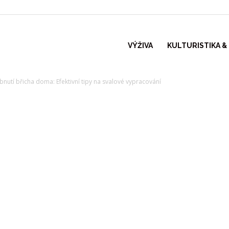
VÝŽIVA
KULTURISTIKA &
bnutí břicha doma: Efektivní tipy na svalové vypracování