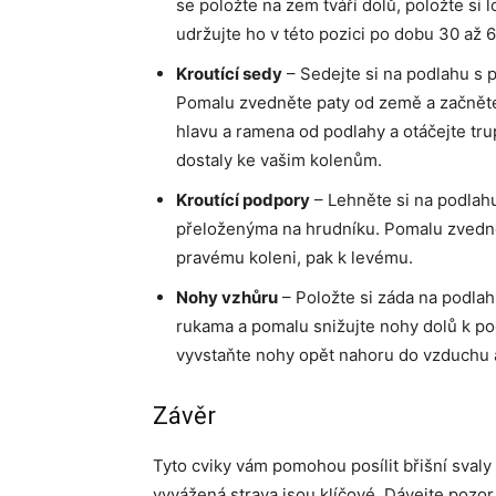
se položte na zem tváří dolů, položte si 
udržujte ho v této pozici po dobu 30 až 
Kroutící sedy
– Sedejte si na podlahu s
Pomalu zvedněte paty od země a začněte
hlavu a ramena od podlahy a otáčejte tr
dostaly ke vašim kolenům.
Kroutící podpory
– Lehněte si na podlahu
přeloženýma na hrudníku. Pomalu zvedn
pravému koleni, pak k levému.
Nohy vzhůru
– Položte si záda na podla
rukama a pomalu snižujte nohy dolů k pod
vyvstaňte nohy opět nahoru do vzduchu a
Závěr
Tyto cviky vám pomohou posílit břišní sval
vyvážená strava jsou klíčové. Dávejte pozor