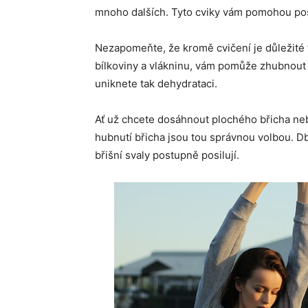
mnoho dalších. Tyto cviky vám pomohou posíli
Nezapomeňte, že kromě cvičení je důležité t
bílkoviny a vlákninu, vám pomůže zhubnout a
uniknete tak dehydrataci.
Ať už chcete dosáhnout plochého břicha neb
hubnutí břicha jsou tou správnou volbou. Dbe
břišní svaly postupně posilují.