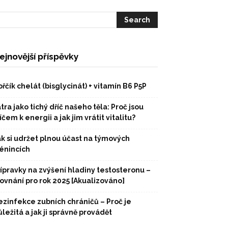
ejnovější příspěvky
řčík chelát (bisglycinát) + vitamín B6 P5P
tra jako tichý dříč našeho těla: Proč jsou
íčem k energii a jak jim vrátit vitalitu?
ak si udržet plnou účast na týmových
rénincích
řípravky na zvýšení hladiny testosteronu –
rovnání pro rok 2025 [Akualizováno]
ezinfekce zubních chráničů – Proč je
ležitá a jak ji správně provádět