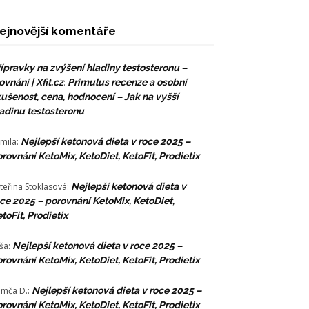
ejnovější komentáře
ípravky na zvýšení hladiny testosteronu –
ovnání | Xfit.cz
:
Primulus recenze a osobní
ušenost, cena, hodnocení – Jak na vyšší
adinu testosteronu
mila
:
Nejlepší ketonová dieta v roce 2025 –
rovnání KetoMix, KetoDiet, KetoFit, Prodietix
teřina Stoklasová
:
Nejlepší ketonová dieta v
ce 2025 – porovnání KetoMix, KetoDiet,
toFit, Prodietix
ša
:
Nejlepší ketonová dieta v roce 2025 –
rovnání KetoMix, KetoDiet, KetoFit, Prodietix
mča D.
:
Nejlepší ketonová dieta v roce 2025 –
rovnání KetoMix, KetoDiet, KetoFit, Prodietix