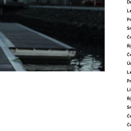
D
L
P
S
Č
Ř
Č
Ú
L
P
L
Ř
S
Č
Č