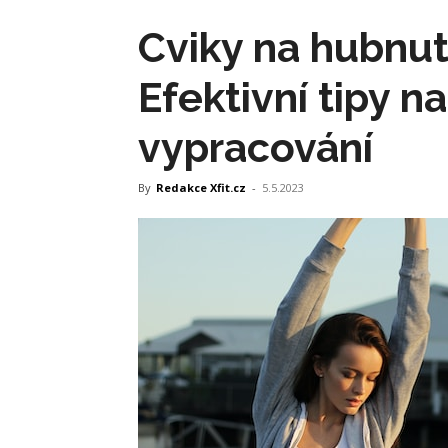
Cviky na hubnut
Efektivní tipy n
vypracování
By
Redakce Xfit.cz
-
5.5.2023