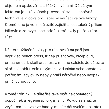
objemem opakování a s těžkými váhami. Důležitým
faktorem je také způsob provedení cviku – správná
technika je klíčová pro úspěšný nárůst svalové hmoty.
Kromě toho je velmi důležité zajistit si dostatečný příjem
bílkovin a zdravých sacharidů, které svaly potřebují pro
růst.
Některé užitečné cviky pro růst svalů na paži jsou
například bench press, tricep pushdown, bicep curl,
preacher curl, skull crushers a mnoho dalších. Je důležité
si přizpůsobit trénink svým individuálním schopnostem a
potřebám, aby cviky nebyly příliš náročné nebo naopak
příliš jednoduché.
Kromě tréninku je důležité také dbát na dostatečný
odpočinek a regeneraci organismu. Pokud se snažíte
zvýšit nárůst svalové hmoty, musíte dát svalům dostatek