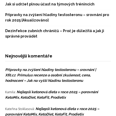
Jak si udržet plnou účast na týmových trénincích
Přípravky na zvýšení hladiny testosteronu – srovnání pro
rok 2025 [Akualizováno]
Dezinfekce zubních chráničů – Proč je důležitá a jak ji
správně provádět
Nejnovější komentáře
Přípravky na zvýšení hladiny testosteronu – srovnání |
Xfit.cz
:
Primulus recenze a osobní zkušenost, cena,
hodnocení – Jak na vyšší hladinu testosteronu
Kamila
:
Nejlepší ketonová dieta v roce 2025 – porovnání
KetoMix, KetoDiet, KetoFit, Prodietix
Kateřina Stoklasová
:
Nejlepší ketonová dieta v roce 2025 –
porovnání KetoMix, KetoDiet, KetoFit, Prodietix