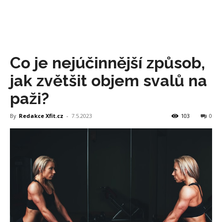
Co je nejúčinnější způsob,
jak zvětšit objem svalů na
paži?
By
Redakce Xfit.cz
-
7.5.2023
103
0