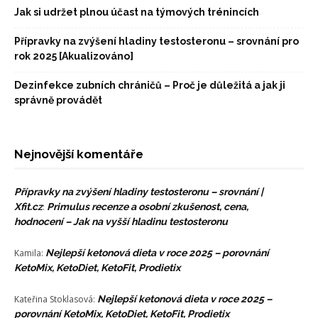
Jak si udržet plnou účast na týmových trénincích
Přípravky na zvýšení hladiny testosteronu – srovnání pro
rok 2025 [Akualizováno]
Dezinfekce zubních chráničů – Proč je důležitá a jak ji
správně provádět
Nejnovější komentáře
Přípravky na zvýšení hladiny testosteronu – srovnání |
Xfit.cz
:
Primulus recenze a osobní zkušenost, cena,
hodnocení – Jak na vyšší hladinu testosteronu
Kamila
:
Nejlepší ketonová dieta v roce 2025 – porovnání
KetoMix, KetoDiet, KetoFit, Prodietix
Kateřina Stoklasová
:
Nejlepší ketonová dieta v roce 2025 –
porovnání KetoMix, KetoDiet, KetoFit, Prodietix