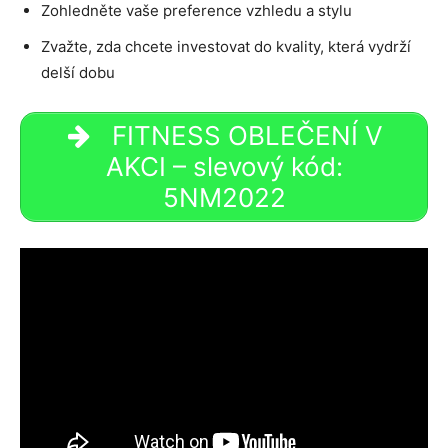
Zohledněte vaše preference vzhledu a stylu
Zvažte, zda chcete investovat do kvality, která vydrží
delší dobu
FITNESS OBLEČENÍ V
AKCI – slevový kód:
5NM2022