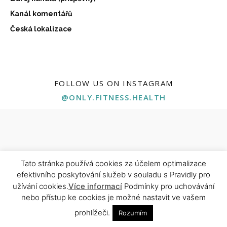
Kanál komentářů
Česká lokalizace
FOLLOW US ON INSTAGRAM
@ONLY.FITNESS.HEALTH
Tato stránka používá cookies za účelem optimalizace
ABOUT US
efektivního poskytování služeb v souladu s Pravidly pro
užívání cookies.
Více informací
Podmínky pro uchovávání
Naše stránka je tu pro všechny, kteří chtějí posunout své
nebo přístup ke cookies je možné nastavit ve vašem
zdraví, kondici a životní energii na vyšší úroveň. Najdeš tu
ověřené tréninkové plány, výživové tipy, rady od odborníků i
prohlížeči.
Rozumím
motivaci pro každý den. Ať už začínáš, nebo jsi profík — jsi tu