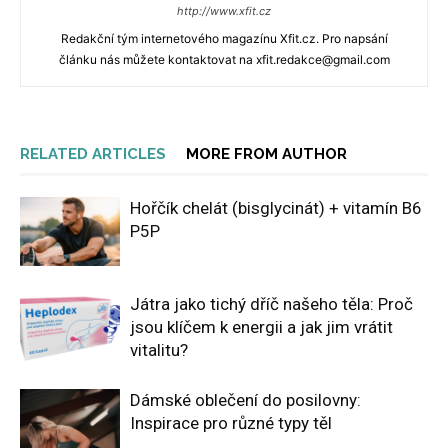
http://www.xfit.cz
Redakční tým internetového magazínu Xfit.cz. Pro napsání
článku nás můžete kontaktovat na xfit.redakce@gmail.com
RELATED ARTICLES
MORE FROM AUTHOR
Hořčík chelát (bisglycinát) + vitamín B6
P5P
Játra jako tichý dříč našeho těla: Proč
jsou klíčem k energii a jak jim vrátit
vitalitu?
Dámské oblečení do posilovny:
Inspirace pro různé typy těl