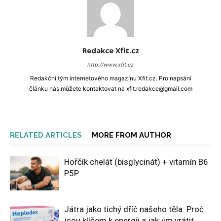
Redakce Xfit.cz
http://www.xfit.cz
Redakční tým internetového magazínu Xfit.cz. Pro napsání
článku nás můžete kontaktovat na xfit.redakce@gmail.com
RELATED ARTICLES
MORE FROM AUTHOR
Hořčík chelát (bisglycinát) + vitamín B6
P5P
Játra jako tichý dříč našeho těla: Proč
jsou klíčem k energii a jak jim vrátit