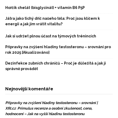
Hořčík chelát (bisglycinát) + vitamín B6 P5P
Játra jako tichý dříč našeho těla: Proč jsou klíčem k
energii a jak jim vrátit vitalitu?
Jak si udržet plnou účast na týmových trénincích
Přípravky na zvýšení hladiny testosteronu – srovnání pro
rok 2025 [Akualizováno]
Dezinfekce zubních chráničů – Proč je důležitá a jak ji
správně provádět
Nejnovější komentáře
Přípravky na zvýšení hladiny testosteronu – srovnání |
Xfit.cz
:
Primulus recenze a osobní zkušenost, cena,
hodnocení – Jak na vyšší hladinu testosteronu