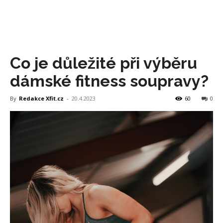
Co je důležité při výběru
dámské fitness soupravy?
By
Redakce Xfit.cz
-
20.4.2023
60
0