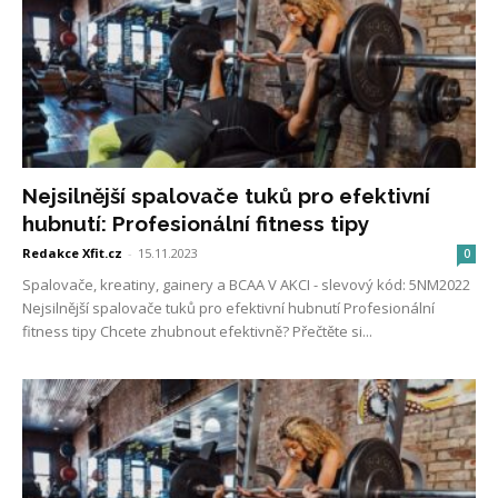
Nejsilnější spalovače tuků pro efektivní
hubnutí: Profesionální fitness tipy
Redakce Xfit.cz
-
15.11.2023
0
Spalovače, kreatiny, gainery a BCAA V AKCI - slevový kód: 5NM2022
Nejsilnější spalovače tuků pro efektivní hubnutí Profesionální
fitness tipy Chcete zhubnout efektivně? Přečtěte si...