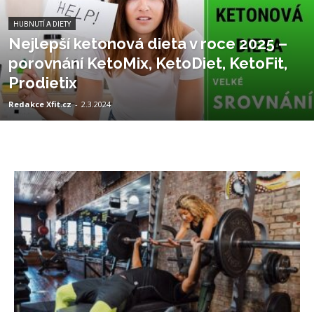
HUBNUTÍ A DIETY
Nejlepší ketonová dieta v roce 2025 –
porovnání KetoMix, KetoDiet, KetoFit,
Prodietix
Redakce Xfit.cz
-
2.3.2024