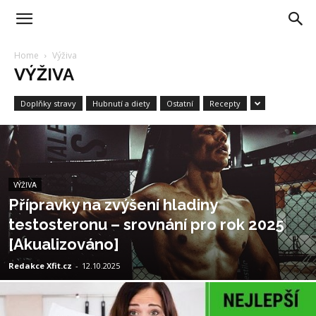
Home
Výživa
VÝŽIVA
Doplňky stravy
Hubnutí a diety
Ostatní
Recepty
VÝŽIVA
Přípravky na zvýšení hladiny
testosteronu – srovnání pro rok 2025
[Akualizováno]
Redakce Xfit.cz
-
12.10.2025