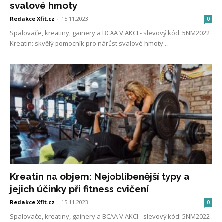
svalové hmoty
Redakce Xfit.cz
-
15.11.2023
0
Spalovače, kreatiny, gainery a BCAA V AKCI - slevový kód: 5NM2022
Kreatin: skvělý pomocník pro nárůst svalové hmoty ...
Kreatin na objem: Nejoblíbenější typy a
jejich účinky při fitness cvičení
Redakce Xfit.cz
-
15.11.2023
0
Spalovače, kreatiny, gainery a BCAA V AKCI - slevový kód: 5NM2022