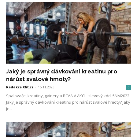
Jaký je správný dávkování kreatinu pro
nárůst svalové hmoty?
Redakce Xfit.cz
-
15.11.2023
0
Spalovače, kreatiny, gainery a BCAA V AKCI - slevový kód: 5NM2022
Jaký je správný dávkování kreatinu pro nárůst svalové hmoty? Jaký
je...