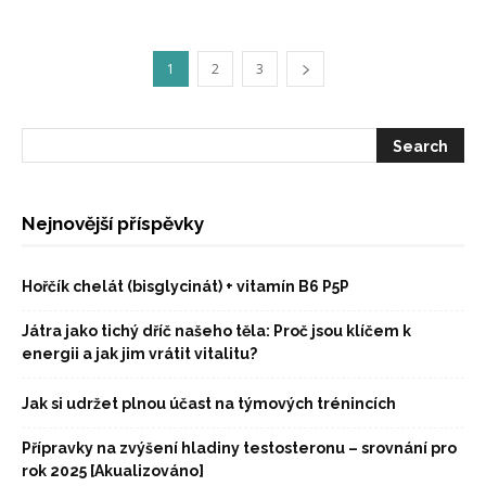
1
2
3
Nejnovější příspěvky
Hořčík chelát (bisglycinát) + vitamín B6 P5P
Játra jako tichý dříč našeho těla: Proč jsou klíčem k
energii a jak jim vrátit vitalitu?
Jak si udržet plnou účast na týmových trénincích
Přípravky na zvýšení hladiny testosteronu – srovnání pro
rok 2025 [Akualizováno]