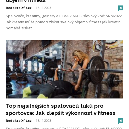
objem v fitness
Redakce Xfit.cz
-
15.11.2023
0
Spalovače, kreatiny, gainery a BCAA V AKCI - slevový kód: 5NM2022
Jak kreatin může pomoci získat svalový objem v fitness Jak kreatin
pomáhá získat...
Top nejsilnějších spalovačů tuků pro
sportovce: Jak zlepšit výkonnost v fitness
Redakce Xfit.cz
-
15.11.2023
0
Spalovače, kreatiny, gainery a BCAA V AKCI - slevový kód: 5NM2022