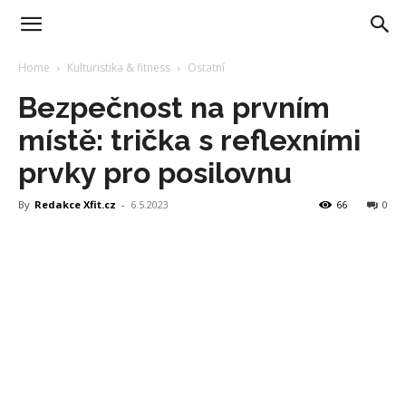
Home
Kulturistika & fitness
Ostatní
Bezpečnost na prvním
místě: trička s reflexními
prvky pro posilovnu
By
Redakce Xfit.cz
-
6.5.2023
66
0