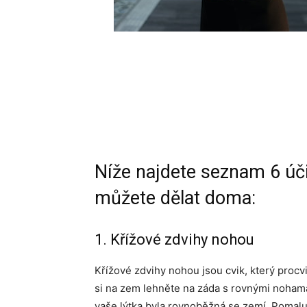
Níže najdete seznam 6 úči
můžete dělat doma:
1. Křížové zdvihy nohou
Křížové zdvihy nohou jsou cvik, který procvi
si na zem lehněte na záda s rovnými nohama
vaše lýtka byla rovnoběžná se zemí. Pomal