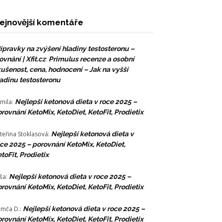
ejnovější komentáře
ípravky na zvýšení hladiny testosteronu –
ovnání | Xfit.cz
:
Primulus recenze a osobní
ušenost, cena, hodnocení – Jak na vyšší
adinu testosteronu
mila
:
Nejlepší ketonová dieta v roce 2025 –
rovnání KetoMix, KetoDiet, KetoFit, Prodietix
teřina Stoklasová
:
Nejlepší ketonová dieta v
ce 2025 – porovnání KetoMix, KetoDiet,
toFit, Prodietix
ša
:
Nejlepší ketonová dieta v roce 2025 –
rovnání KetoMix, KetoDiet, KetoFit, Prodietix
mča D.
:
Nejlepší ketonová dieta v roce 2025 –
rovnání KetoMix, KetoDiet, KetoFit, Prodietix