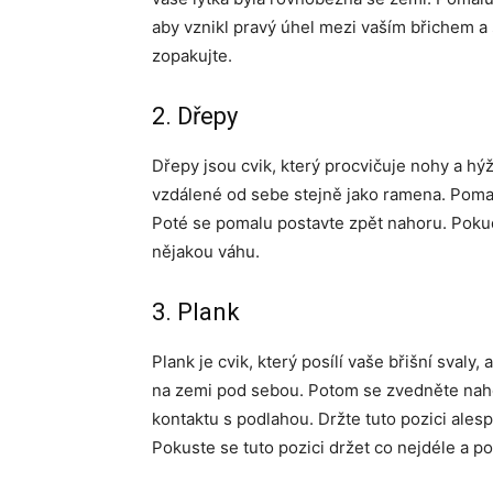
aby vznikl pravý úhel mezi vaším břichem a
zopakujte.
2. Dřepy
Dřepy jsou cvik, který procvičuje nohy a hý
vzdálené od sebe stejně jako ramena. Pomalu 
Poté se pomalu postavte zpět nahoru. Pokud
nějakou váhu.
3. Plank
Plank je cvik, který posílí vaše břišní svaly,
na zemi pod sebou. Potom se zvedněte naho
kontaktu s podlahou. Držte tuto pozici ales
Pokuste se tuto pozici držet co nejdéle a p