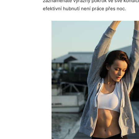
zaznamenáte výrazný pokrok ve své kondici a
efektivní hubnutí není práce přes noc.