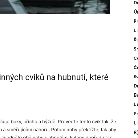
D
Ú
P
L
Ř
S
Č
Č
nných cviků na hubnutí, které
K
D
B
L
P
čuje boky, břicho a hýždě. Proveďte tento cvik tak, že
L
 a směřujícími nahoru. Potom nohy překřížte, tak aby
Ř
u zvedněte obě nohy s ohnutými koleny dopředu tak,