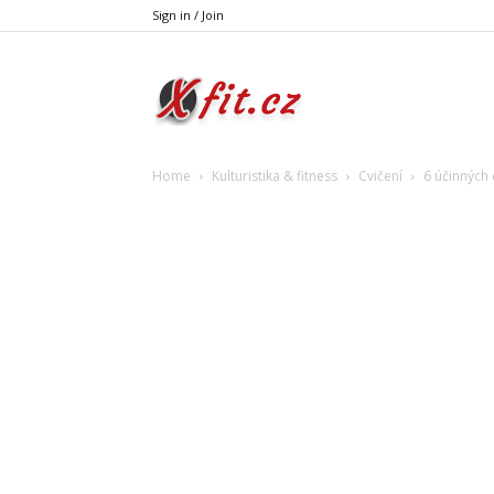
Sign in / Join
Xfit.cz
Home
Kulturistika & fitness
Cvičení
6 účinných 