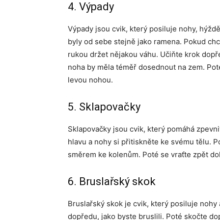
4. Výpady
Výpady jsou cvik, který posiluje nohy, hýždě
byly od sebe stejně jako ramena. Pokud chce
rukou držet nějakou váhu. Učiňte krok dopř
noha by měla téměř dosednout na zem. Poté 
levou nohou.
5. Sklapovačky
Sklapovačky jsou cvik, který pomáhá zpevnit 
hlavu a nohy si přitiskněte ke svému tělu.
směrem ke kolenům. Poté se vraťte zpět dol
6. Bruslařský skok
Bruslařský skok je cvik, který posiluje nohy
dopředu, jako byste bruslili. Poté skočte 