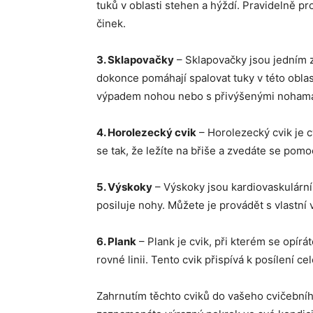
tuků v oblasti stehen a hýždí. Pravidelně p
činek.
3. Sklapovačky
– Sklapovačky jsou jedním z 
dokonce pomáhají spalovat tuky v této oblas
výpadem nohou nebo s přivýšenými noham
4. Horolezecký cvik
– Horolezecký cvik je cv
se tak, že ležíte na břiše a zvedáte se pomo
5. Výskoky
– Výskoky jsou kardiovaskulární 
posiluje nohy. Můžete je provádět s vlastní
6. Plank
– Plank je cvik, při kterém se opírá
rovné linii. Tento cvik přispívá k posílení ce
Zahrnutím těchto cviků do vašeho cvičební