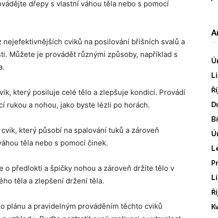
rovádějte dřepy s vlastní váhou těla nebo s pomocí
A
nejefektivnějších cviků na posilování břišních svalů a
ti. Můžete je provádět různými způsoby, například s
Ú
a.
L
Ř
ik, který posiluje celé tělo a zlepšuje kondici. Provádí
cí rukou a nohou, jako byste lézli po horách.
D
B
cvik, který působí na spalování tuků a zároveň
Ú
 váhou těla nebo s pomocí činek.
L
P
te o předloktí a špičky nohou a zároveň držíte tělo v
L
lého těla a zlepšení držení těla.
Ř
ho plánu a pravidelným prováděním těchto cviků
K