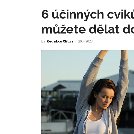
6 účinných cvik
můžete dělat 
By
Redakce Xfit.cz
-
20.4.2023