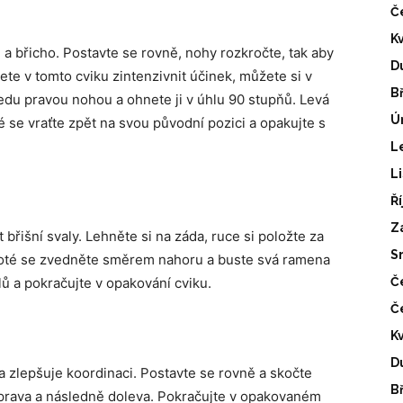
Č
K
 a břicho. Postavte se rovně, nohy rozkročte, tak aby
D
te v tomto cviku zintenzivnit účinek, můžete si v
B
edu pravou nohou a ohnete ji v úhlu 90 stupňů. Levá
Ú
se vraťte zpět na svou původní pozici a opakujte s
L
L
Ř
Z
břišní svaly. Lehněte si na záda, ruce si položte za
S
 Poté se zvedněte směrem nahoru a buste svá ramena
ů a pokračujte v opakování cviku.
Č
Č
K
D
 a zlepšuje koordinaci. Postavte se rovně a skočte
B
doprava a následně doleva. Pokračujte v opakovaném