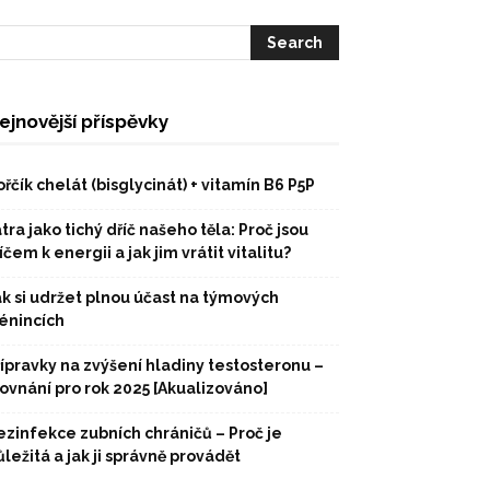
ejnovější příspěvky
řčík chelát (bisglycinát) + vitamín B6 P5P
tra jako tichý dříč našeho těla: Proč jsou
íčem k energii a jak jim vrátit vitalitu?
ak si udržet plnou účast na týmových
rénincích
řípravky na zvýšení hladiny testosteronu –
rovnání pro rok 2025 [Akualizováno]
ezinfekce zubních chráničů – Proč je
ležitá a jak ji správně provádět