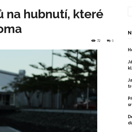
ů na hubnutí, které
doma
N
72
0
Ho
Já
kl
J
t
P
s
D
dů