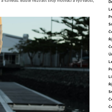
 vzhledu. Buďte neztratit svoji motivaci a vytrvalost,
D
L
P
S
Č
Ř
Č
Ú
L
P
L
Ř
S
Č
Č