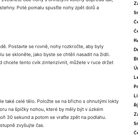
Z
 stehny. Poté pomalu spusťte nohy zpět dolů a
S
Č
Č
K
ždě. Postavte se rovně, nohy rozkročte, aby byly
D
se skloněte, jako byste se chtěli nasadit na židli.
B
 chcete tento cvik zintenzivnit, můžete v ruce držet
Ú
L
P
L
 ale také celé tělo. Položte se na břicho s ohnutými lokty
Ř
ru na špičky nohou, které by měly být v úzkém
Z
poň 30 sekund a potom se vraťte zpět na podlahu.
S
ostupně zvyšujte čas.
Č