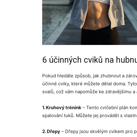
6 účinných cviků na hubnu
Pokud hledáte způsob, jak zhubnout a zárov
účinné cviky, které můžete dělat doma. Tyto
svalů, což vám napomůže ke zdravějšímu a a
1. Kruhový trénink
– Tento cvičební plán kom
spalování tuků. Můžete jej provádět s vlas
2. Dřepy
– Dřepy jsou skvělým cvikem pro po