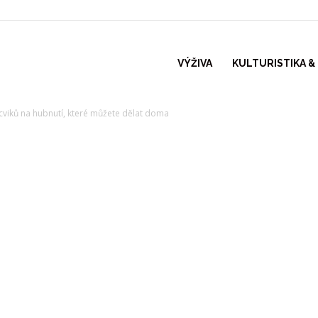
VÝŽIVA
KULTURISTIKA &
cviků na hubnutí, které můžete dělat doma