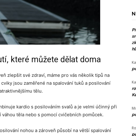
N
Př
sr
zk
hl
tí, které můžete dělat doma
Ka
po
eň zlepšit své zdraví, máme pro vás několik tipů na
Ka
 cviky jsou zaměřené na spalování tuků a posilování
ro
traktivnějšímu tělu.
Ke
binuje kardio s posilováním svalů a je velmi účinný při
Mi
tní váhou těla nebo s pomocí cvičebních pomůcek.
po
Ro
silování nohou a zároveň působí na větší spalování
po