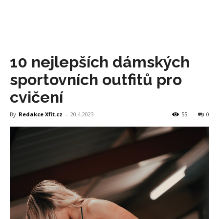
10 nejlepších dámských
sportovních outfitů pro
cvičení
By
Redakce Xfit.cz
-
20.4.2023
55
0