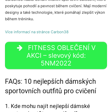
poskytuje pohodlí a pevnost během cvičení. Mají moderní
designy a také technologie, které pomáhají zlepšit výkon
během tréninku.
Více informací na stránce Carbon38
FITNESS OBLEČENÍ V
AKCI – slevový kód:
5NM2022
FAQs: 10 nejlepších dámských
sportovních outfitů pro cvičení
1. Kde mohu najít nejlepší dámské