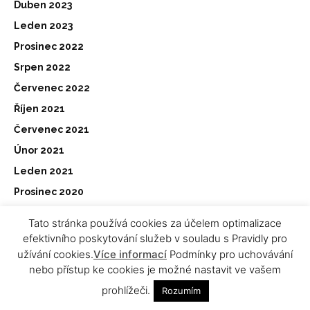
Duben 2023
Leden 2023
Prosinec 2022
Srpen 2022
Červenec 2022
Říjen 2021
Červenec 2021
Únor 2021
Leden 2021
Prosinec 2020
Listopad 2020
Tato stránka používá cookies za účelem optimalizace
Říjen 2020
efektivního poskytování služeb v souladu s Pravidly pro
užívání cookies.
Více informací
Podmínky pro uchovávání
Srpen 2020
nebo přístup ke cookies je možné nastavit ve vašem
Červenec 2020
prohlížeči.
Rozumím
Červen 2020