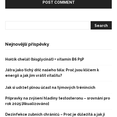
Nejnovější příspěvky
Hořčík chelát (bisglycinát) + vitamín B6 P5P
Játra jako tichý dříč našeho těla: Proč jsou klíčem k
energii a jak jim vrátit vitalitu?
Jak si udržet plnou účast na týmových trénincích
Přípravky na zvýšení hladiny testosteronu – srovnání pro
rok 2025 [Akualizováno]
Dezinfekce zubních chráničů – Proč je důležitá a jak ji