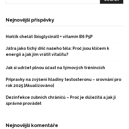
Nejnovější příspěvky
Hořčík chelát (bisglycinát) + vitamín B6 P5P
Játra jako tichý dříč našeho těla: Proč jsou klíčem k
energii a jak jim vrátit vitalitu?
Jak si udržet plnou účast na týmových trénincích
Přípravky na zvýšení hladiny testosteronu – srovnání pro
rok 2025 [Akualizováno]
Dezinfekce zubních chráničů – Proč je důležitá a jak ji
správně provádět
Nejnovější komentáře