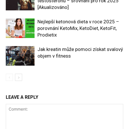
testosteronu – srovnání pro rok 2025
[Akualizováno]
Nejlepší ketonová dieta v roce 2025 –
porovnání KetoMix, KetoDiet, KetoFit,
Prodietix
Jak kreatin může pomoci získat svalový
objem v fitness
LEAVE A REPLY