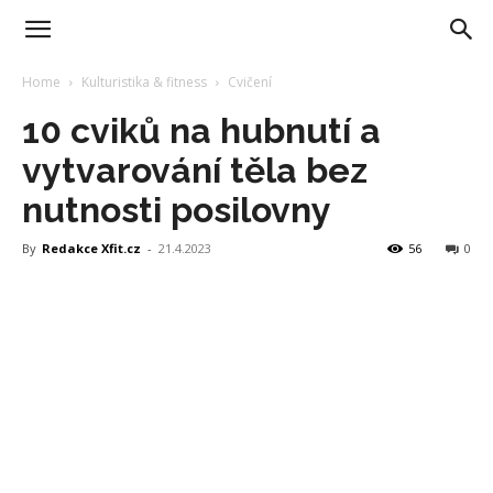
Home
Kulturistika & fitness
Cvičení
10 cviků na hubnutí a
vytvarování těla bez
nutnosti posilovny
By
Redakce Xfit.cz
-
21.4.2023
56
0