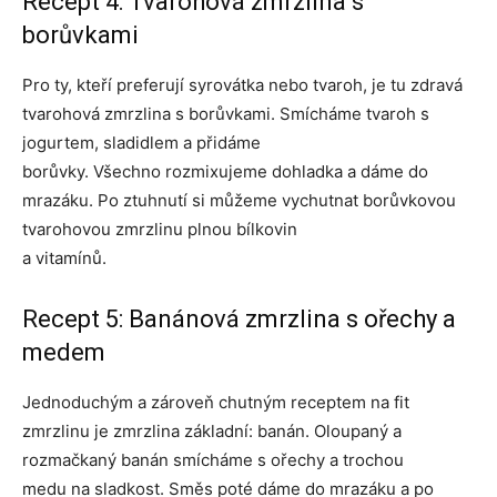
Recept 4: Tvarohová zmrzlina s
borůvkami
Pro ty, kteří preferují syrovátka nebo tvaroh, je tu zdravá
tvarohová zmrzlina s borůvkami. Smícháme tvaroh s
jogurtem, sladidlem a přidáme
borůvky. Všechno rozmixujeme dohladka a dáme do
mrazáku. Po ztuhnutí si můžeme vychutnat borůvkovou
tvarohovou zmrzlinu plnou bílkovin
a vitamínů.
Recept 5: Banánová zmrzlina s ořechy a
medem
Jednoduchým a zároveň chutným receptem na fit
zmrzlinu je zmrzlina základní: banán. Oloupaný a
rozmačkaný banán smícháme s ořechy a trochou
medu na sladkost. Směs poté dáme do mrazáku a po