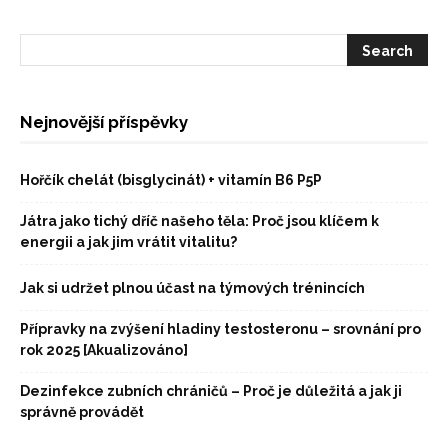
Nejnovější příspěvky
Hořčík chelát (bisglycinát) + vitamín B6 P5P
Játra jako tichý dříč našeho těla: Proč jsou klíčem k
energii a jak jim vrátit vitalitu?
Jak si udržet plnou účast na týmových trénincích
Přípravky na zvýšení hladiny testosteronu – srovnání pro
rok 2025 [Akualizováno]
Dezinfekce zubních chráničů – Proč je důležitá a jak ji
správně provádět