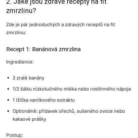
2. Jaké jsou zdravé recepty na fit
zmrzlinu?
Zde je pár jednoduchých a zdravých receptů na fit
zmrzlinu:
Recept 1: Banánová zmrzlina
Ingredience:
2 zralé banány
1/2 šálku nízkotučného mléka nebo rostlinného nápoje
1 lžička vanilkového extraktu
Optionálně: přídavek ořechů, sušeného ovoce nebo
kakaové prášky
Postup: