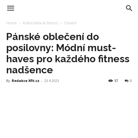
Home
Kulturistika & fitness
Ostatní
Pánské oblečení do
posilovny: Módní must-
haves pro každého fitness
nadšence
By
Redakce Xfit.cz
-
23.4.2023
57
0