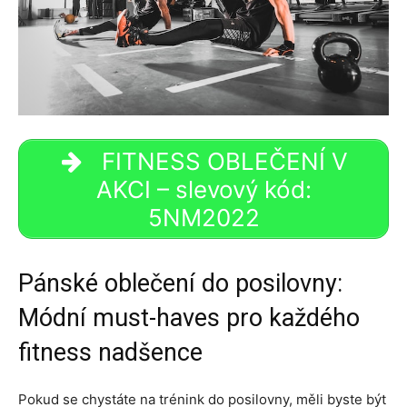
FITNESS OBLEČENÍ V
AKCI – slevový kód:
5NM2022
Pánské oblečení do posilovny:
Módní must-haves pro každého
fitness nadšence
Pokud se chystáte na trénink do posilovny, měli byste být