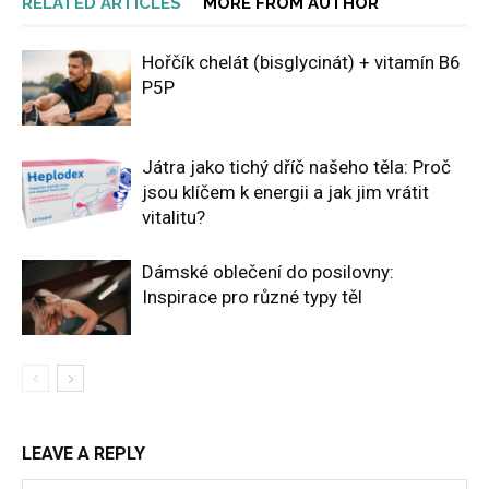
RELATED ARTICLES
MORE FROM AUTHOR
Hořčík chelát (bisglycinát) + vitamín B6
P5P
Játra jako tichý dříč našeho těla: Proč
jsou klíčem k energii a jak jim vrátit
vitalitu?
Dámské oblečení do posilovny:
Inspirace pro různé typy těl
LEAVE A REPLY