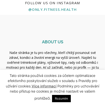
FOLLOW US ON INSTAGRAM
@ONLY.FITNESS.HEALTH
ABOUT US
Naše stránka je tu pro všechny, kteří chtějí posunout své
zdraví, kondici a životní energii na vyšší úroveň. Najdeš tu
ověřené tréninkové plány, výživové tipy, rady od odborníků i
motivaci pro každý den. Ať už začínáš, nebo jsi profík — jsi tu
správně.
Tato stránka používá cookies za účelem optimalizace
efektivního poskytování služeb v souladu s Pravidly pro
Contact us:
xfit.redakce@gmail.com
užívání cookies.
Více informací
Podmínky pro uchovávání
nebo přístup ke cookies je možné nastavit ve vašem
prohlížeči.
Rozumím
FOLLOW US