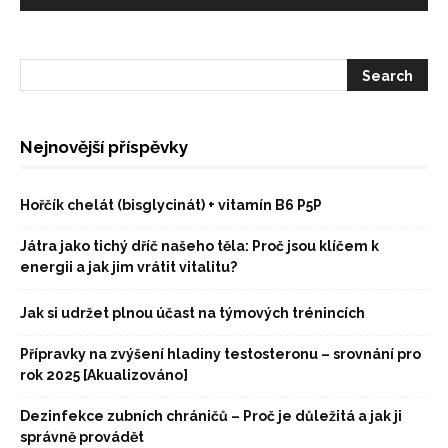
Nejnovější příspěvky
Hořčík chelát (bisglycinát) + vitamín B6 P5P
Játra jako tichý dříč našeho těla: Proč jsou klíčem k
energii a jak jim vrátit vitalitu?
Jak si udržet plnou účast na týmových trénincích
Přípravky na zvýšení hladiny testosteronu – srovnání pro
rok 2025 [Akualizováno]
Dezinfekce zubních chráničů – Proč je důležitá a jak ji
správně provádět