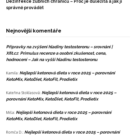
Dezinfekce zubních chráničů – Proč je důležitá a jak ji
správně provádět
Nejnovější komentáře
Přípravky na zvýšení hladiny testosteronu – srovnání |
Xfit.cz
:
Primulus recenze a osobní zkušenost, cena,
hodnocení – Jak na vyšší hladinu testosteronu
Kamila
:
Nejlepší ketonová dieta v roce 2025 – porovnání
KetoMix, KetoDiet, KetoFit, Prodietix
Kateřina Stoklasová
:
Nejlepší ketonová dieta v roce 2025 –
porovnání KetoMix, KetoDiet, KetoFit, Prodietix
Miša
:
Nejlepší ketonová dieta v roce 2025 – porovnání
KetoMix, KetoDiet, KetoFit, Prodietix
Romča D.
:
Nejlepší ketonová dieta v roce 2025 – porovnání