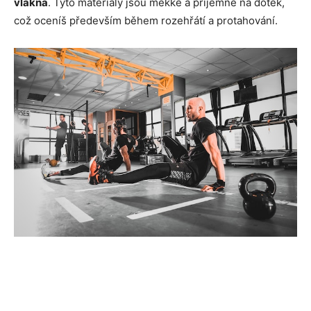
vlákna
. Tyto materiály jsou měkké a příjemné na dotek,
což oceníš především během rozehřátí a protahování.