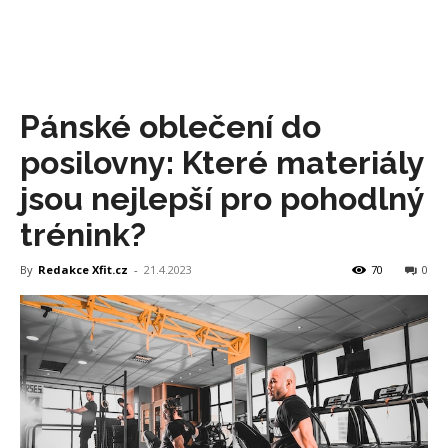
Pánské oblečení do
posilovny: Které materiály
jsou nejlepší pro pohodlný
trénink?
By
Redakce Xfit.cz
-
21.4.2023
70
0