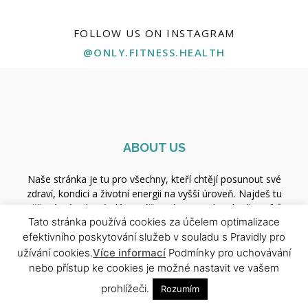
FOLLOW US ON INSTAGRAM
@ONLY.FITNESS.HEALTH
ABOUT US
Naše stránka je tu pro všechny, kteří chtějí posunout své
zdraví, kondici a životní energii na vyšší úroveň. Najdeš tu
ověřené tréninkové plány, výživové tipy, rady od odborníků i
Tato stránka používá cookies za účelem optimalizace
motivaci pro každý den. Ať už začínáš, nebo jsi profík — jsi tu
efektivního poskytování služeb v souladu s Pravidly pro
správně.
užívání cookies.
Více informací
Podmínky pro uchovávání
Contact us:
xfit.redakce@gmail.com
nebo přístup ke cookies je možné nastavit ve vašem
prohlížeči.
Rozumím