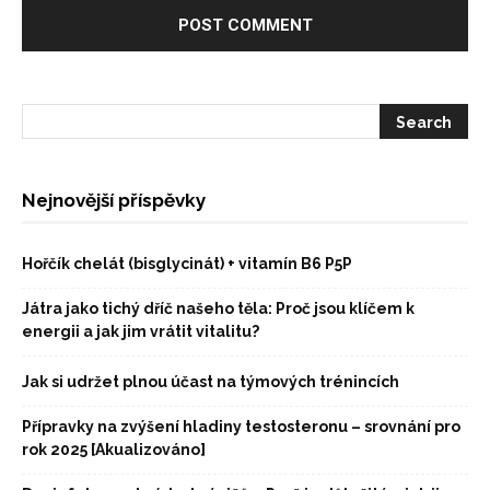
Nejnovější příspěvky
Hořčík chelát (bisglycinát) + vitamín B6 P5P
Játra jako tichý dříč našeho těla: Proč jsou klíčem k
energii a jak jim vrátit vitalitu?
Jak si udržet plnou účast na týmových trénincích
Přípravky na zvýšení hladiny testosteronu – srovnání pro
rok 2025 [Akualizováno]