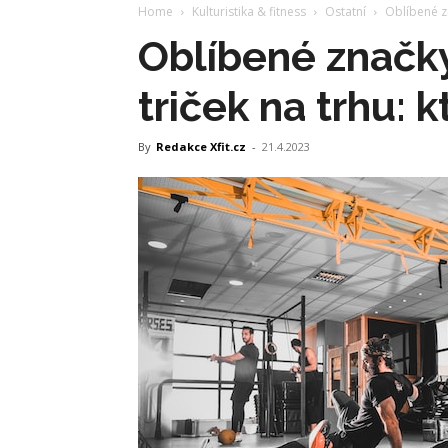
Home
Kulturistika & fitness
Ostatní
Oblíbené zn
Oblíbené značky
triček na trhu: k
By
Redakce Xfit.cz
-
21.4.2023