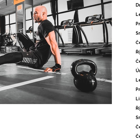
D
L
P
S
Č
Ř
Č
Ú
L
P
L
Ř
S
Č
Č