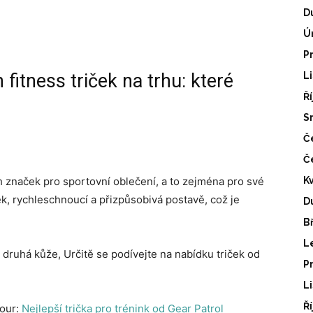
D
Ú
P
fitness triček na trhu: které
L
Ř
S
Č
Č
 značek pro sportovní oblečení, a to zejména pro své
K
tek, rychleschnoucí a přizpůsobivá postavě, což je
D
B
L
 druhá kůže, Určitě se podívejte na nabídku triček od
P
L
Ř
mour:
Nejlepší trička pro trénink od Gear Patrol