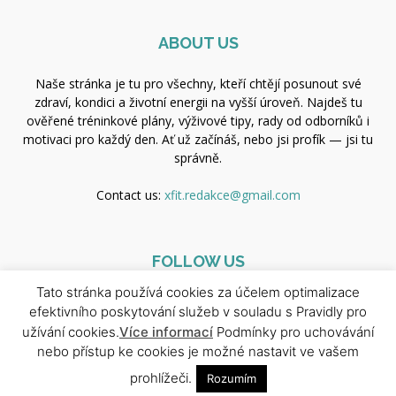
ABOUT US
Naše stránka je tu pro všechny, kteří chtějí posunout své
zdraví, kondici a životní energii na vyšší úroveň. Najdeš tu
ověřené tréninkové plány, výživové tipy, rady od odborníků i
motivaci pro každý den. Ať už začínáš, nebo jsi profík — jsi tu
správně.
Contact us:
xfit.redakce@gmail.com
FOLLOW US
Tato stránka používá cookies za účelem optimalizace
efektivního poskytování služeb v souladu s Pravidly pro
užívání cookies.
Více informací
Podmínky pro uchovávání
nebo přístup ke cookies je možné nastavit ve vašem
prohlížeči.
Rozumím
© Copyright 2025 - Newspaper WordPress Theme by TagDiv