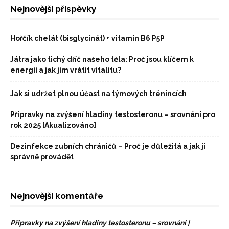
Nejnovější příspěvky
Hořčík chelát (bisglycinát) + vitamín B6 P5P
Játra jako tichý dříč našeho těla: Proč jsou klíčem k
energii a jak jim vrátit vitalitu?
Jak si udržet plnou účast na týmových trénincích
Přípravky na zvýšení hladiny testosteronu – srovnání pro
rok 2025 [Akualizováno]
Dezinfekce zubních chráničů – Proč je důležitá a jak ji
správně provádět
Nejnovější komentáře
Přípravky na zvýšení hladiny testosteronu – srovnání |