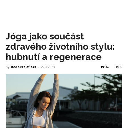
Jóga jako součást
zdravého životního stylu:
hubnutí a regenerace
By
Redakce Xfit.cz
-
22.4.2023
67
0