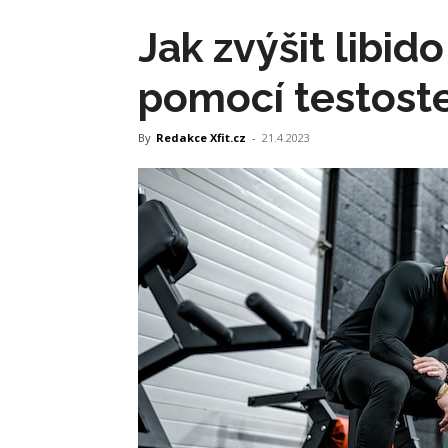
Jak zvýšit libid
pomocí testost
By
Redakce Xfit.cz
-
21.4.2023