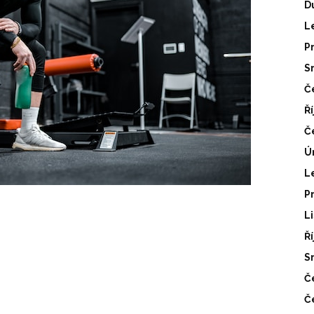
D
L
P
S
Č
Ř
Č
Ú
L
P
L
Ř
S
Č
Č