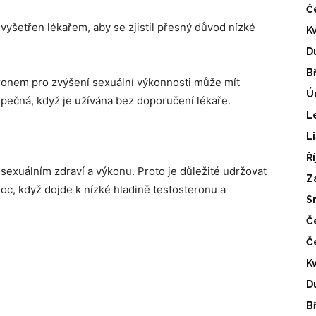
Č
vyšetřen lékařem, aby se zjistil přesný důvod nízké
K
D
B
teronem pro zvýšení sexuální výkonnosti může mít
Ú
pečná, když je užívána bez doporučení lékaře.
L
L
Ř
sexuálním zdraví a výkonu. Proto je důležité udržovat
Z
moc, když dojde k nízké hladině testosteronu a
S
Č
Č
K
D
B