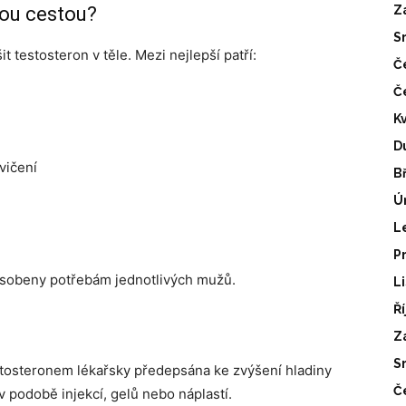
nou cestou?
Z
S
t testosteron v těle. Mezi nejlepší patří:
Č
Č
K
D
vičení
B
Ú
L
P
působeny potřebám jednotlivých mužů.
L
Ř
Z
S
stosteronem lékařsky předepsána ke zvýšení hladiny
Č
 podobě injekcí, gelů nebo náplastí.