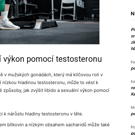
N
Př
sr
zk
hl
lní výkon pomocí testosteronu
Ka
po
 v mužských gonádách, který má klíčovou roli v
Ka
í nízkou hladinou testosteronu, může to vést k
ro
é způsoby, jak zvýšit libido a sexuální výkon pomocí
Ke
Mi
 k nárůstu hladiny testosteronu v těle.
po
em bílkovin a nízkým obsahem sacharidů může také
Ro
po