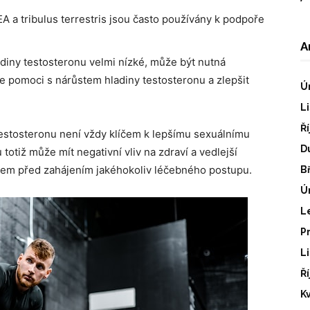
A a tribulus terrestris jsou často používány k podpoře
A
diny testosteronu velmi nízké, může být nutná
e pomoci s nárůstem hladiny testosteronu a zlepšit
Ú
L
Ř
 testosteronu není vždy klíčem k lepšímu sexuálnímu
D
totiž může mít negativní vliv na zdraví a vedlejší
kařem před zahájením jakéhokoliv léčebného postupu.
B
Ú
L
P
L
Ř
K