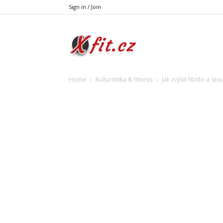
Sign in / Join
Xfit.cz
Home
Kulturistika & fitness
Jak zvýšit libido a s