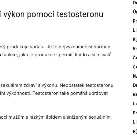
D
lní výkon pomocí testosteronu
Ú
P
L
Ř
rý produkuje varlata. Je to nejvýznamnější hormon
S
unkce, jako je produkce spermií, libido a síla svalů.
Č
Č
K
 sexuálním zdraví a výkonu. Nedostatek testosteronu
D
lní výkonnosti. Testosteron také pomáhá udržovat
B
L
P
moci mužům s nízkým libidem a sníženým sexuálním
L
Ř