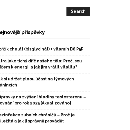
ejnovější příspěvky
řčík chelát (bisglycinát) + vitamín B6 P5P
tra jako tichý dříč našeho těla: Proč jsou
íčem k energii a jak jim vrátit vitalitu?
ak si udržet plnou účast na týmových
rénincích
řípravky na zvýšení hladiny testosteronu –
rovnání pro rok 2025 [Akualizováno]
ezinfekce zubních chráničů – Proč je
ležitá a jak ji správně provádět