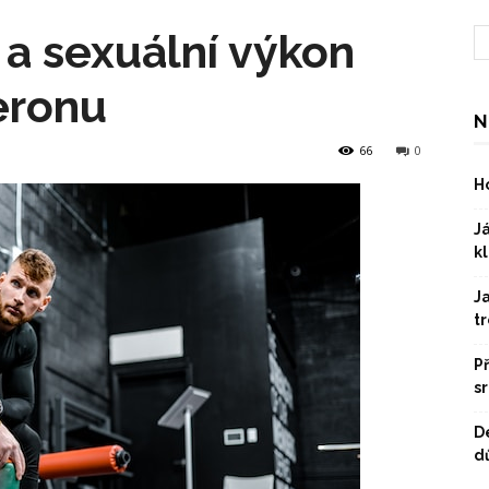
o a sexuální výkon
eronu
N
66
0
Ho
Já
kl
J
t
P
s
D
dů