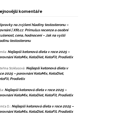
ejnovější komentáře
ípravky na zvýšení hladiny testosteronu –
ovnání | Xfit.cz
:
Primulus recenze a osobní
ušenost, cena, hodnocení – Jak na vyšší
adinu testosteronu
mila
:
Nejlepší ketonová dieta v roce 2025 –
rovnání KetoMix, KetoDiet, KetoFit, Prodietix
teřina Stoklasová
:
Nejlepší ketonová dieta v
ce 2025 – porovnání KetoMix, KetoDiet,
toFit, Prodietix
ša
:
Nejlepší ketonová dieta v roce 2025 –
rovnání KetoMix, KetoDiet, KetoFit, Prodietix
mča D.
:
Nejlepší ketonová dieta v roce 2025 –
rovnání KetoMix, KetoDiet, KetoFit, Prodietix