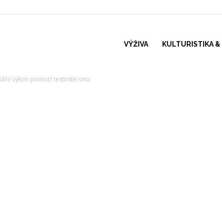
VÝŽIVA
KULTURISTIKA &
exuální výkon pomocí testosteronu