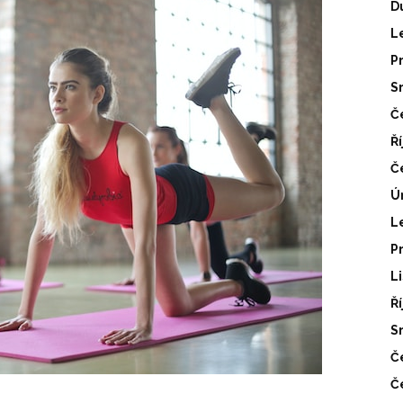
D
L
P
S
Č
Ř
Č
Ú
L
P
L
Ř
S
Č
Č