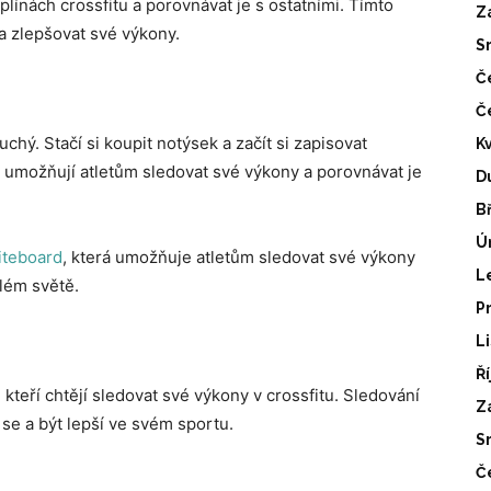
línách crossfitu a porovnávat je s ostatními. Tímto
Z
a zlepšovat své výkony.
S
Č
Č
chý. Stačí si koupit notýsek a začít si zapisovat
K
ré umožňují atletům sledovat své výkony a porovnávat je
D
B
Ú
iteboard
, která umožňuje atletům sledovat své výkony
L
elém světě.
P
L
Ř
 kteří chtějí sledovat své výkony v crossfitu. Sledování
Z
e a být lepší ve svém sportu.
S
Č