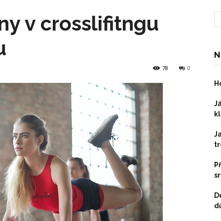
ny v crosslifitngu
u
N
78
0
Ho
Já
kl
J
t
P
s
D
dů