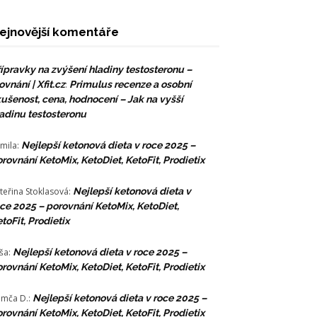
ejnovější komentáře
ípravky na zvýšení hladiny testosteronu –
ovnání | Xfit.cz
:
Primulus recenze a osobní
ušenost, cena, hodnocení – Jak na vyšší
adinu testosteronu
mila
:
Nejlepší ketonová dieta v roce 2025 –
rovnání KetoMix, KetoDiet, KetoFit, Prodietix
teřina Stoklasová
:
Nejlepší ketonová dieta v
ce 2025 – porovnání KetoMix, KetoDiet,
toFit, Prodietix
ša
:
Nejlepší ketonová dieta v roce 2025 –
rovnání KetoMix, KetoDiet, KetoFit, Prodietix
mča D.
:
Nejlepší ketonová dieta v roce 2025 –
rovnání KetoMix, KetoDiet, KetoFit, Prodietix