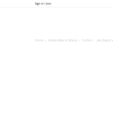
Sign in / Join
Xfit.cz
Home
Kulturistika & fitness
Cvičení
Jak zlepšit