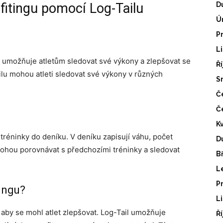
sfitingu pomocí Log-Tailu
D
Ú
P
L
rá umožňuje atletům sledovat své výkony a zlepšovat se
Ř
ilu mohou atleti sledovat své výkony v různých
S
Č
Č
K
vé tréninky do deníku. V deníku zapisují váhu, počet
D
ohou porovnávat s předchozími tréninky a sledovat
B
L
P
ingu?
L
, aby se mohl atlet zlepšovat. Log-Tail umožňuje
Ř