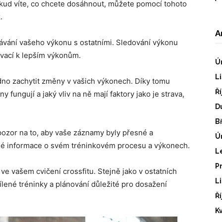
Pokud víte, co chcete dosáhnout, můžete pomocí tohoto
.
A
ávání vašeho výkonu s ostatními. Sledování výkonu
ivací k lepším výkonům.
Ú
L
adno zachytit změny v vašich výkonech. Díky tomu
Ř
 fungují a jaký vliv na ně mají faktory jako je strava,
D
B
 pozor na to, aby vaše záznamy byly přesné a
Ú
čné informace o svém tréninkovém procesu a výkonech.
L
P
ve vašem cvičení crossfitu. Stejně jako v ostatních
L
cílené tréninky a plánování důležité pro dosažení
Ř
K