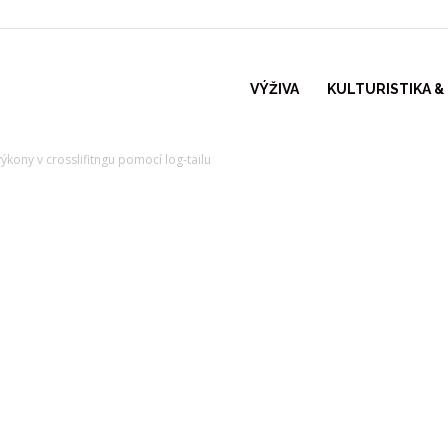
VÝŽIVA
KULTURISTIKA &
 výkony v crosslifitngu pomocí log-tailu