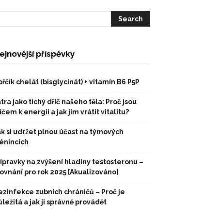
ejnovější příspěvky
řčík chelát (bisglycinát) + vitamín B6 P5P
tra jako tichý dříč našeho těla: Proč jsou
íčem k energii a jak jim vrátit vitalitu?
ak si udržet plnou účast na týmových
rénincích
řípravky na zvýšení hladiny testosteronu –
rovnání pro rok 2025 [Akualizováno]
ezinfekce zubních chráničů – Proč je
ležitá a jak ji správně provádět