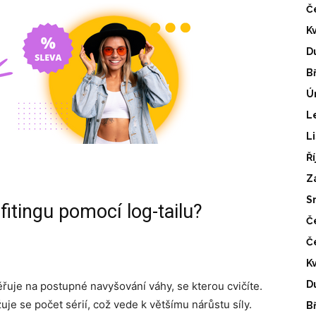
Č
K
D
B
Ú
L
L
Ř
Z
S
fitingu pomocí log-tailu?
Č
Č
K
D
ěřuje na postupné navyšování váhy, se kterou cvičíte.
je se počet sérií, což vede k většímu nárůstu síly.
B