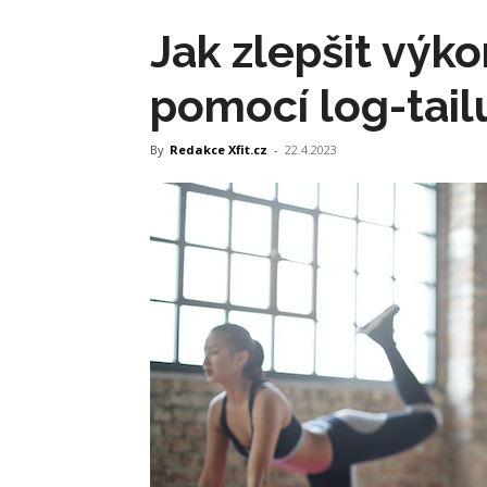
Jak zlepšit výko
pomocí log-tail
By
Redakce Xfit.cz
-
22.4.2023