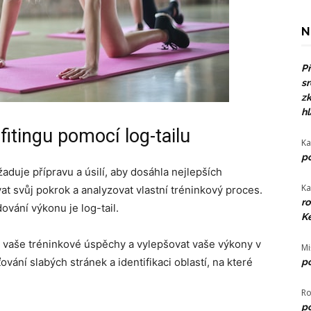
N
Př
sr
zk
hl
fitingu pomocí log-tailu
Ka
po
žaduje přípravu a úsilí, aby dosáhla nejlepších
Ka
at svůj pokrok a analyzovat vlastní tréninkový proces.
ro
ování výkonu je log-tail.
Ke
t vaše tréninkové úspěchy a vylepšovat vaše výkony v
Mi
vání slabých stránek a identifikaci oblastí, na které
po
Ro
po