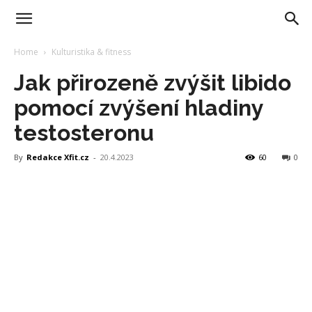
Home
Kulturistika & fitness
Jak přirozeně zvýšit libido
pomocí zvýšení hladiny
testosteronu
By
Redakce Xfit.cz
-
20.4.2023
60
0