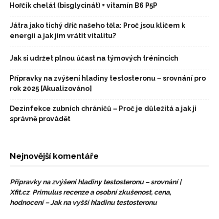
Hořčík chelát (bisglycinát) + vitamín B6 P5P
Játra jako tichý dříč našeho těla: Proč jsou klíčem k
energii a jak jim vrátit vitalitu?
Jak si udržet plnou účast na týmových trénincích
Přípravky na zvýšení hladiny testosteronu – srovnání pro
rok 2025 [Akualizováno]
Dezinfekce zubních chráničů – Proč je důležitá a jak ji
správně provádět
Nejnovější komentáře
Přípravky na zvýšení hladiny testosteronu – srovnání |
Xfit.cz
:
Primulus recenze a osobní zkušenost, cena,
hodnocení – Jak na vyšší hladinu testosteronu