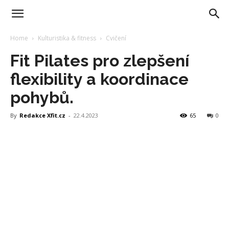
Home
Kulturistika & fitness
Cvičení
Fit Pilates pro zlepšení
flexibility a koordinace
pohybů.
By
Redakce Xfit.cz
-
22.4.2023
65
0