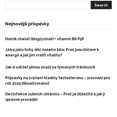
Nejnovější příspěvky
Hořčík chelát (bisglycinát) + vitamín B6 P5P
Játra jako tichý dříč našeho těla: Proč jsou klíčem k
energii a jak jim vrátit vitalitu?
Jak si udržet plnou účast na týmových trénincích
Přípravky na zvýšení hladiny testosteronu – srovnání pro
rok 2025 [Akualizováno]
Dezinfekce zubních chráničů – Proč je důležitá a jak ji
správně provádět