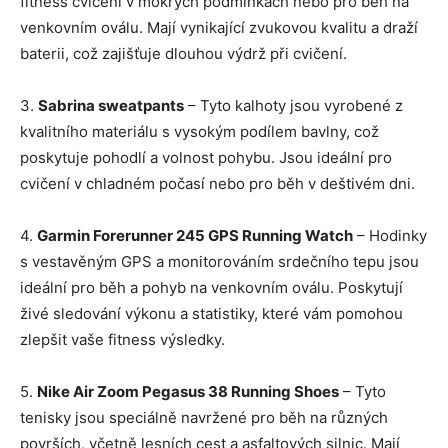
fitness cvičení v mokrých podmínkách nebo pro běh na
venkovním oválu. Mají vynikající zvukovou kvalitu a draží
baterii, což zajišťuje dlouhou výdrž při cvičení.
3.
Sabrina sweatpants
– Tyto kalhoty jsou vyrobené z
kvalitního materiálu s vysokým podílem bavlny, což
poskytuje pohodlí a volnost pohybu. Jsou ideální pro
cvičení v chladném počasí nebo pro běh v deštivém dni.
4.
Garmin Forerunner 245 GPS Running Watch
– Hodinky
s vestavěným GPS a monitorováním srdečního tepu jsou
ideální pro běh a pohyb na venkovním oválu. Poskytují
živé sledování výkonu a statistiky, které vám pomohou
zlepšit vaše fitness výsledky.
5.
Nike Air Zoom Pegasus 38 Running Shoes
– Tyto
tenisky jsou speciálně navržené pro běh na různých
površích, včetně lesních cest a asfaltových silnic. Mají