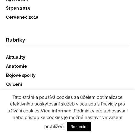
Srpen 2015
Červenec 2015
Rubriky
Aktuality
Anatomie
Bojové sporty
Cvičení
Doplňky stravy
Tato stránka používá cookies za účelem optimalizace
Hubnutí a diety
efektivního poskytování služeb v souladu s Pravidly pro
užívání cookies.
Více informací
Podmínky pro uchovávání
Kulturistika & fitness
nebo přístup ke cookies je možné nastavit ve vašem
Motivace
prohlížeči.
Rozumím
Osobnosti