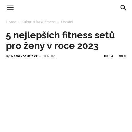
Home
Kulturistika & fitness
Ostatní
5 nejlepších fitness setů
pro ženy v roce 2023
By
Redakce Xfit.cz
-
20.4.2023
54
0