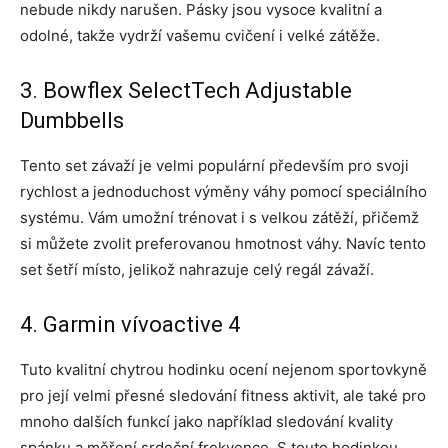
nebude nikdy narušen. Pásky jsou vysoce kvalitní a
odolné, takže vydrží vašemu cvičení i velké zátěže.
3. Bowflex SelectTech Adjustable
Dumbbells
Tento set závaží je velmi populární především pro svoji
rychlost a jednoduchost výměny váhy pomocí speciálního
systému. Vám umožní trénovat i s velkou zátěží, přičemž
si můžete zvolit preferovanou hmotnost váhy. Navíc tento
set šetří místo, jelikož nahrazuje celý regál závaží.
4. Garmin vívoactive 4
Tuto kvalitní chytrou hodinku ocení nejenom sportovkyně
pro její velmi přesné sledování fitness aktivit, ale také pro
mnoho dalších funkcí jako například sledování kvality
spánku a měření srdeční frekvence. S touto hodinkou