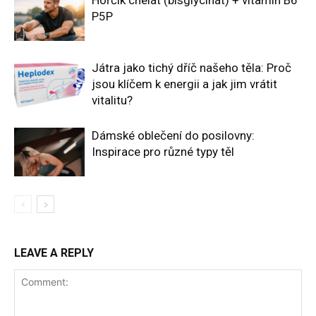
Hořčík chelát (bisglycinát) + vitamín B6
P5P
Játra jako tichý dříč našeho těla: Proč
jsou klíčem k energii a jak jim vrátit
vitalitu?
Dámské oblečení do posilovny:
Inspirace pro různé typy těl
LEAVE A REPLY